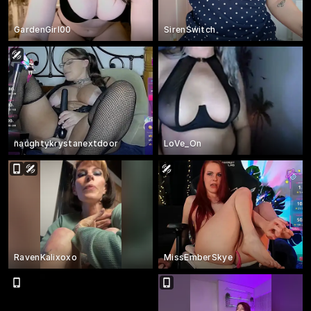
GardenGirl00
SirenSwitch
naughtykrystanextdoor
LoVe_On
RavenKalixoxo
MissEmberSkye