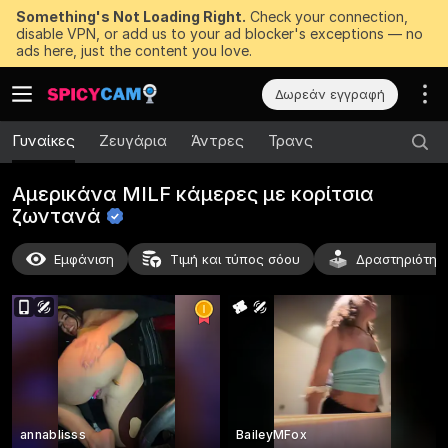
Something's Not Loading Right.
Check your connection,
disable VPN, or add us to your ad blocker's exceptions — no
ads here, just the content you love.
Δωρεάν εγγραφή
Γυναίκες
Ζευγάρια
Άντρες
Τρανς
Αμερικάνα MILF κάμερες με κορίτσια
ζωντανά
Εμφάνιση
Τιμή και τύπος σόου
Δραστηριότητ
annablisss
BaileyMFox