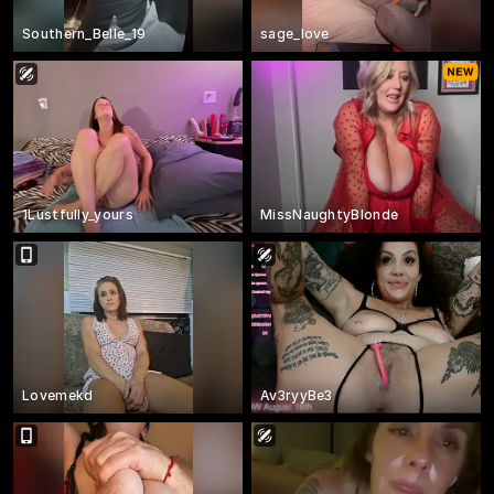
Southern_Belle_19
sage_love
1Lustfully_yours
MissNaughtyBlonde
Lovemekd
Av3ryyBe3