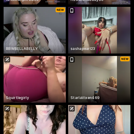
BBWBELLABELLY
sashapearl23
Squirtlegirly
StarlaVixen469