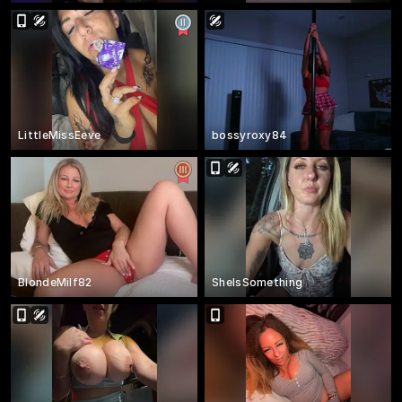
LittleMissEeve
bossyroxy84
BlondeMilf82
SheIsSomething