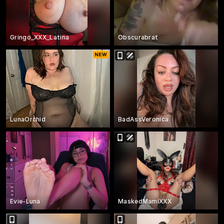
Gringo_XXX_Latina
Obscurabrat
LunaOrchid
BadAssVeronica
Evie-Luna
MaskedMamiXXX