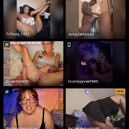
Tiffany_tif22
JuicyJamaican
Glowithme13
tsvickyyvee1990
WickedAphrodite
AsUwishdaddy86