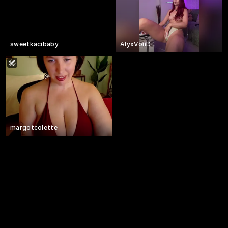
sweetkacibaby
AlyxVonD
margotcolette