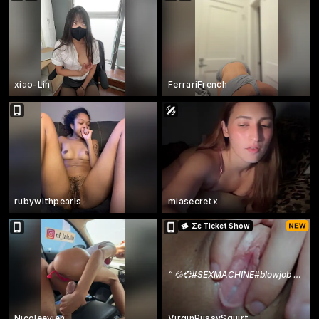
xiao-Lin
FerrariFrench
rubywithpearls
miasecretx
Σε Ticket Show
“
💦💞#SEXMACHINE#blowjob #pussy #lush #ride
Nicoleevien
VirginPussySquirt