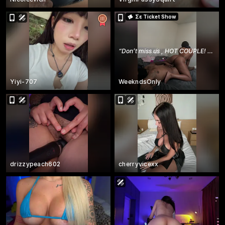
Σε Ticket Show
“
Don’t miss us , HOT COUPLE! 100tkn no mask
Yiyi-707
WeekndsOnly
drizzypeach602
cherryvicexx