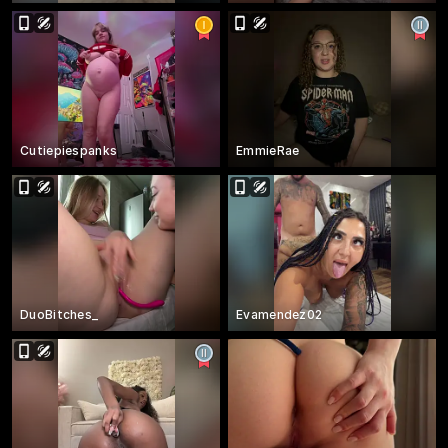
Cutiepiespanks
EmmieRae
DuoBitches_
Evamendez02