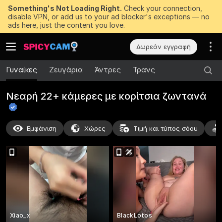
Something's Not Loading Right.
Check your connection,
disable VPN, or add us to your ad blocker's exceptions — no
ads here, just the content you love.
Δωρεάν εγγραφή
Γυναίκες
Ζευγάρια
Άντρες
Τρανς
Νεαρή 22+ κάμερες με κορίτσια
ζωντανά
Εμφάνιση
Χώρες
Τιμή και τύπος σόου
Xiao_x
BlackLotos