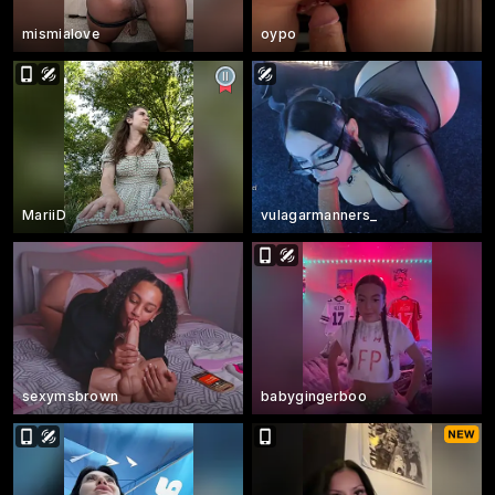
mismialove
oypo
MariiD
vulagarmanners_
sexymsbrown
babygingerboo