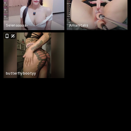
Selenaaaaa-
Amanitalis
butterflybootyy