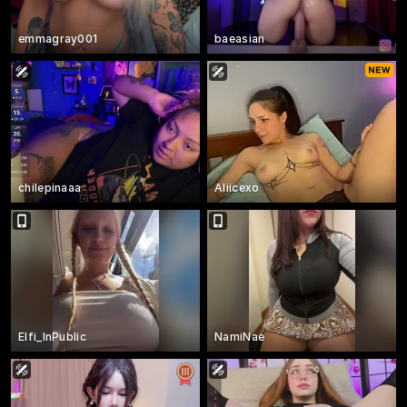
emmagray001
baeasian
chilepinaaa
Aliicexo
Elfi_InPublic
NamiNae