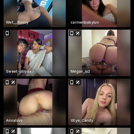
Wet__Bunny
carmenbabyluv
Sweet-priyaa
Megan_lu2
Annaluvv
XEye_Candy